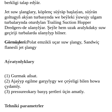
berkligi talap edýär.
Jet suw şlanglary, köplenç süýräp başlaýan, süýrän
goltugyň akýan turbasynda we beýleki ýuwujy ulgam
turbalarynda oturdylan Trailing Suction Hopper
Dredgers-de ulanylýar. Şeýle hem uzak aralykdaky suw
geçiriji turbalarda ulanylyp bilner.
Görnüşleri:
Polat emzikli uçar suw şlangy, Sandwiç
flanesli jet şlangy
Aýratynlyklary
(1) Gurmak aňsat.
(2) Ajaýyp egilme garşylygy we çeýeligi bilen howa
çydamly.
(3) pressureokary basyş şertleri üçin amatly.
Tehniki parametrler