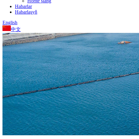
Hörite şlang
Habarlar
Habarlaşyň
English
中文