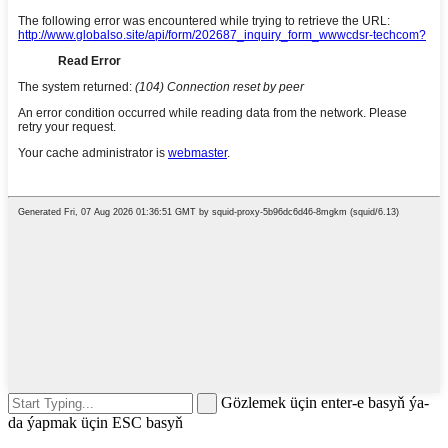
Gözlemek üçin enter-e basyň ýa-
da ýapmak üçin ESC basyň