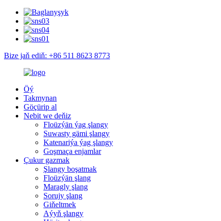
Bize jaň ediň: +86 511 8623 8773
Öý
Takmynan
Göçürip al
Nebit we deňiz
Floüzýän ýag şlangy
Suwasty gämi şlangy
Katenariýa ýag şlangy
Goşmaça enjamlar
Çukur gazmak
Şlangy boşatmak
Floüzýän şlang
Maragly şlang
Sorujy şlang
Giňeltmek
Aýyň şlangy