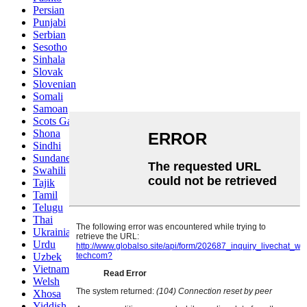
Persian
Punjabi
Serbian
Sesotho
Sinhala
Slovak
Slovenian
Somali
Samoan
Scots Gaelic
Shona
Sindhi
Sundanese
Swahili
Tajik
Tamil
Telugu
Thai
Ukrainian
Urdu
Uzbek
Vietnamese
Welsh
Xhosa
Yiddish