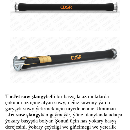
The
Jet suw şlangy
belli bir basyşda az mukdarda
çökündi öz içine alýan suwy, deňiz suwuny ýa-da
garyşyk suwy ýetirmek üçin niýetlenendir. Umuman
,.
Jet suw şlangy
kän geýmeýär, ýöne ulanylanda adatça
ýokary basyşda bolýar. Şonuň üçin has ýokary basyş
derejesini, ýokary çeýeligi we giňelmegi we ýeterlik