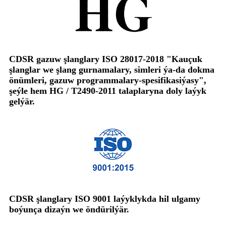
CDSR gazuw şlanglary ISO 28017-2018 "Kauçuk
şlanglar we şlang gurnamalary, simleri ýa-da dokma
önümleri, gazuw programmalary-spesifikasiýasy",
şeýle hem HG / T2490-2011 talaplaryna doly laýyk
gelýär.
CDSR şlanglary ISO 9001 laýyklykda hil ulgamy
boýunça dizaýn we öndürilýär.