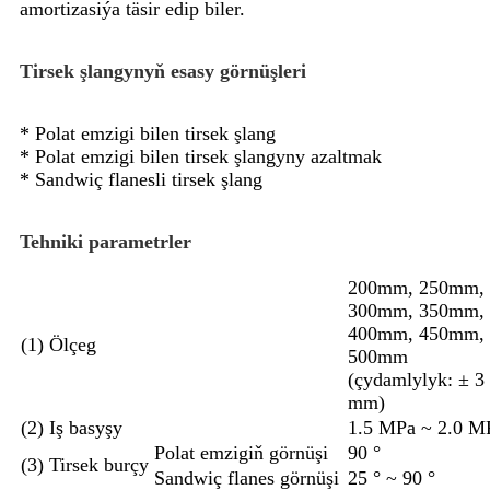
amortizasiýa täsir edip biler.
Tirsek şlangynyň esasy görnüşleri
* Polat emzigi bilen tirsek şlang
* Polat emzigi bilen tirsek şlangyny azaltmak
* Sandwiç flanesli tirsek şlang
Tehniki parametrler
200mm, 250mm,
300mm, 350mm,
400mm, 450mm,
(1) Ölçeg
500mm
(çydamlylyk: ± 3
mm)
(2) Iş basyşy
1.5 MPa ~ 2.0 M
Polat emzigiň görnüşi
90 °
(3) Tirsek burçy
Sandwiç flanes görnüşi
25 ° ~ 90 °