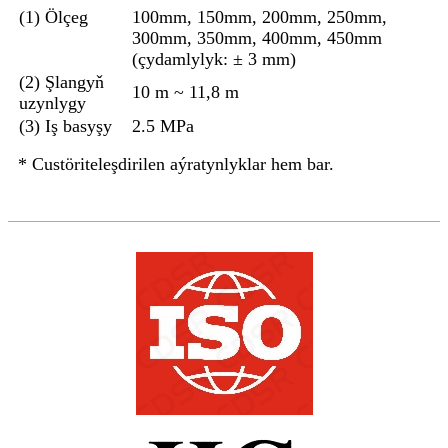
(1) Ölçeg
100mm, 150mm, 200mm, 250mm,
300mm, 350mm, 400mm, 450mm
(çydamlylyk: ± 3 mm)
(2) Şlangyň
10 m ~ 11,8 m
uzynlygy
(3) Iş basyşy
2.5 MPa
* Custöriteleşdirilen aýratynlyklar hem bar.