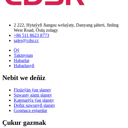
2 222, Hytaýyň Jiangsu welaýaty, Danyang şäheri, Jinling
West Road, Ösüş zolagy
+86 511 8623 8773
sales@cdsr.cc
Öý
Takmynan
Habarlar
Habarlaşyň
Nebit we deňiz
Floüzýän ýag şlangy
Suwasty gämi şlangy
Katenariýa ýag şlangy
Deňiz suwunyň şlangy
Goşmaça enjamlar
Çukur gazmak