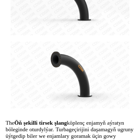
The
Öň şekilli tirsek şlang
köplenç enjamyň aýratyn
böleginde oturdylýar. Turbageçirijini daşamagyň ugruny
üýtgedip biler we enjamlary goramak üçin gowy