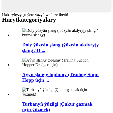
Habaryňyzy şu ýere ýazyň we bize iberiň
Haryt
kategoriýalary
Doly ýüzýän şlang (ýüzýän akdyryjy
şlang / D ...
Aýyň şlangy toplumy (Trailing Supp
Hopp üçin ...
Turbanyň ýüzügi (Çukur gazmak
üçin ýüzmek)