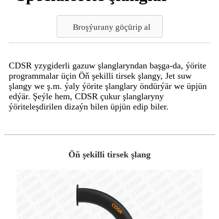
Broşýurany göçürip al
CDSR yzygiderli gazuw şlanglaryndan başga-da, ýörite
programmalar üçin Öň şekilli tirsek şlangy, Jet suw
şlangy we ş.m. ýaly ýörite şlanglary öndürýär we üpjün
edýär. Şeýle hem, CDSR çukur şlanglaryny
ýöriteleşdirilen dizaýn bilen üpjün edip biler.
Öň şekilli tirsek şlang