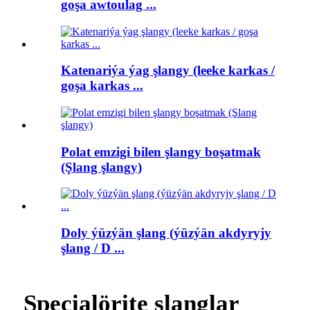
goşa awtoulag ...
Katenariýa ýag şlangy (leeke karkas /
goşa karkas ...
Polat emzigi bilen şlangy boşatmak
(Şlang şlangy)
Doly ýüzýän şlang (ýüzýän akdyryjy
şlang / D ...
Specialörite şlanglar