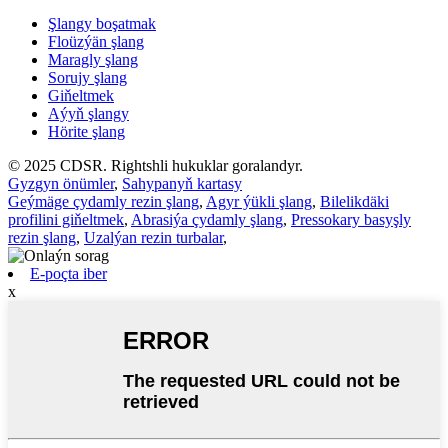
Şlangy boşatmak
Floüzýän şlang
Maragly şlang
Sorujy şlang
Giňeltmek
Aýyň şlangy
Hörite şlang
© 2025 CDSR. Rightshli hukuklar goralandyr.
Gyzgyn önümler
,
Sahypanyň kartasy
Geýmäge çydamly rezin şlang
,
Agyr ýükli şlang
,
Bilelikdäki
profilini giňeltmek
,
Abrasiýa çydamly şlang
,
Pressokary basyşly
rezin şlang
,
Uzalýan rezin turbalar
,
E-poçta iber
x