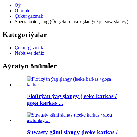
Öý
Önümler
Çukur gazmak
Specialörite şlang (Öň şekilli tirsek şlangy / jet suw şlangy)
Kategoriýalar
Çukur gazmak
Nebit we deňiz
Aýratyn önümler
Floüzýän ýag şlangy (leeke karkas /
goşa karkas ...
Suwasty gämi şlangy (leeke karkas /