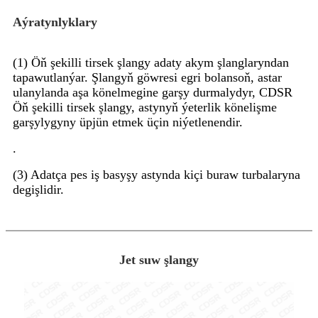
Aýratynlyklary
(1) Öň şekilli tirsek şlangy adaty akym şlanglaryndan
tapawutlanýar. Şlangyň göwresi egri bolansoň, astar
ulanylanda aşa könelmegine garşy durmalydyr, CDSR
Öň şekilli tirsek şlangy, astynyň ýeterlik könelişme
garşylygyny üpjün etmek üçin niýetlenendir.
.
(3) Adatça pes iş basyşy astynda kiçi buraw turbalaryna
degişlidir.
Jet suw şlangy