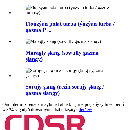
Floüzýän polat turba (ýüzýän turba /
gazma P ...
Maragly şlang (sowutly gazma
şlangy)
Sorujy şlang (rezin sorujy şlang /
gazma şlangy)
Önümlerimiz barada maglumat almak üçin e-poçtaňyzy bize iberiň
we 24 sagadyň dowamynda habarlaşarys.
derňew