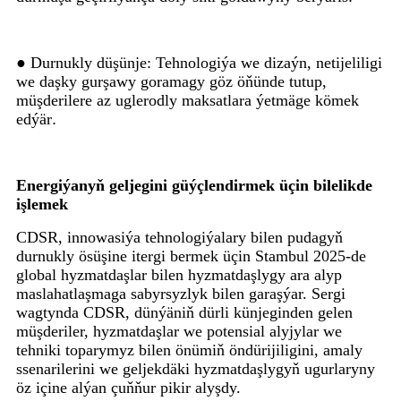
● Durnukly düşünje: Tehnologiýa we dizaýn, netijeliligi
we daşky gurşawy goramagy göz öňünde tutup,
müşderilere az uglerodly maksatlara ýetmäge kömek
edýär
.
Energiýanyň geljegini güýçlendirmek üçin bilelikde
işlemek
CDSR, innowasiýa tehnologiýalary bilen pudagyň
durnukly ösüşine itergi bermek üçin Stambul 2025-de
global hyzmatdaşlar bilen hyzmatdaşlygy ara alyp
maslahatlaşmaga sabyrsyzlyk bilen garaşýar. Sergi
wagtynda CDSR, dünýäniň dürli künjeginden gelen
müşderiler, hyzmatdaşlar we potensial alyjylar we
tehniki toparymyz bilen önümiň öndürijiligini, amaly
ssenarilerini we geljekdäki hyzmatdaşlygyň ugurlaryny
öz içine alýan çuňňur pikir alyşdy.