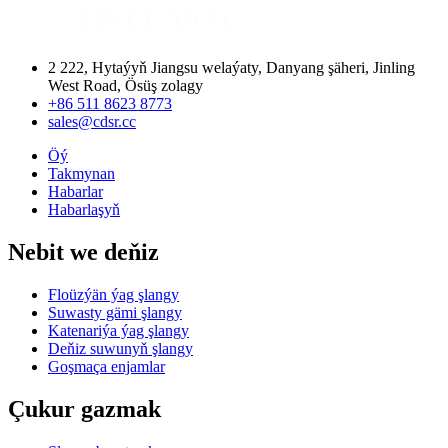
2 222, Hytaýyň Jiangsu welaýaty, Danyang şäheri, Jinling
West Road, Ösüş zolagy
+86 511 8623 8773
sales@cdsr.cc
Öý
Takmynan
Habarlar
Habarlaşyň
Nebit we deňiz
Floüzýän ýag şlangy
Suwasty gämi şlangy
Katenariýa ýag şlangy
Deňiz suwunyň şlangy
Goşmaça enjamlar
Çukur gazmak