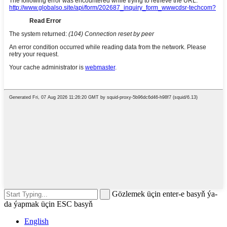
Gözlemek üçin enter-e basyň ýa-
da ýapmak üçin ESC basyň
English