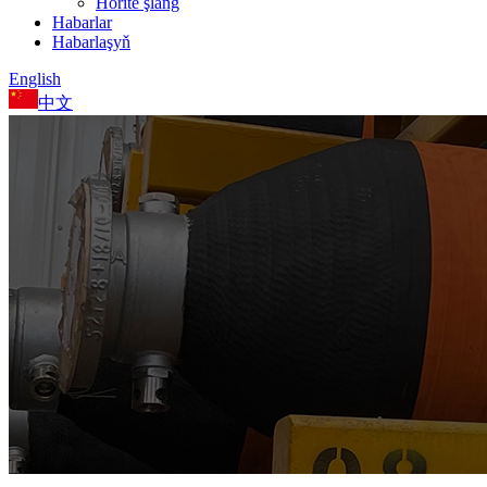
Hörite şlang
Habarlar
Habarlaşyň
English
中文