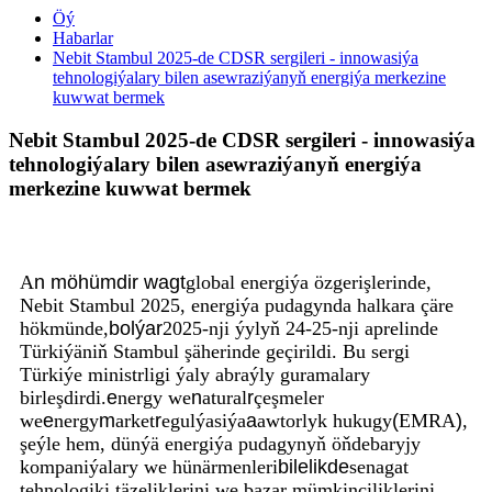
Öý
Habarlar
Nebit Stambul 2025-de CDSR sergileri - innowasiýa
tehnologiýalary bilen asewraziýanyň energiýa merkezine
kuwwat bermek
Nebit Stambul 2025-de CDSR sergileri - innowasiýa
tehnologiýalary bilen asewraziýanyň energiýa
merkezine kuwwat bermek
A
n
möhümdir
wagt
global energiýa özgerişlerinde,
Nebit Stambul 2025, energiýa pudagynda halkara çäre
hökmünde,
bolýar
2025-nji ýylyň 24-25-nji aprelinde
Türkiýäniň Stambul şäherinde geçirildi. Bu sergi
Türkiýe ministrligi ýaly abraýly guramalary
birleşdirdi.
e
nergy we
n
atural
r
çeşmeler
we
e
nergy
m
arket
r
egulýasiýa
a
awtorlyk hukugy
(
EMRA
)
,
şeýle hem, dünýä energiýa pudagynyň öňdebaryjy
kompaniýalary we hünärmenleri
bilelikde
senagat
tehnologiki täzeliklerini we bazar mümkinçiliklerini