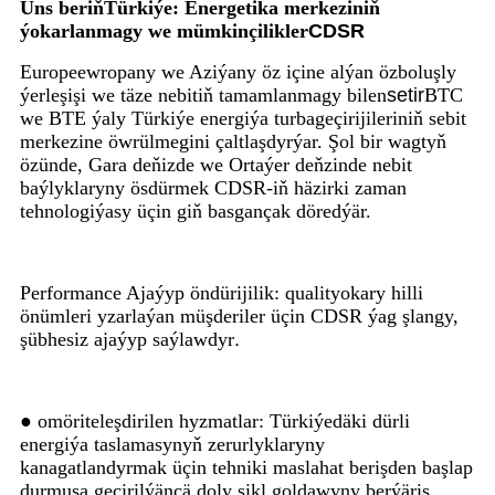
Üns beriň
Türkiýe
: Energetika merkeziniň
ýokarlanmagy we mümkinçilikler
CDSR
Europeewropany we Aziýany öz içine alýan özboluşly
ýerleşişi we täze nebitiň tamamlanmagy bilen
setir
BTC
we BTE ýaly Türkiýe energiýa turbageçirijileriniň sebit
merkezine öwrülmegini çaltlaşdyrýar. Şol bir wagtyň
özünde, Gara deňizde we Ortaýer deňzinde nebit
baýlyklaryny ösdürmek CDSR-iň häzirki zaman
tehnologiýasy üçin giň basgançak döredýär.
Performance Ajaýyp öndürijilik: qualityokary hilli
önümleri yzarlaýan müşderiler üçin CDSR ýag şlangy,
şübhesiz ajaýyp saýlawdyr
.
● omöriteleşdirilen hyzmatlar: Türkiýedäki dürli
energiýa taslamasynyň zerurlyklaryny
kanagatlandyrmak üçin tehniki maslahat berişden başlap
durmuşa geçirilýänçä doly sikl goldawyny berýäris
.