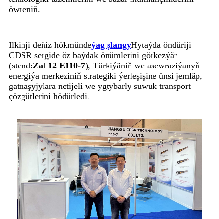
öwreniň.
Ilkinji deňiz hökmünde
ýag şlangy
Hytaýda öndüriji
CDSR sergide öz baýdak önümlerini görkezýär
(stend:
Zal 12 E110-7
), Türkiýäniň we asewraziýanyň
energiýa merkeziniň strategiki ýerleşişine ünsi jemläp,
gatnaşyjylara netijeli we ygtybarly suwuk transport
çözgütlerini hödürledi.