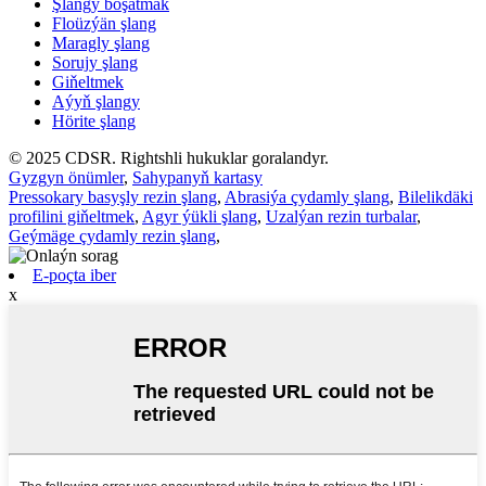
Şlangy boşatmak
Floüzýän şlang
Maragly şlang
Sorujy şlang
Giňeltmek
Aýyň şlangy
Hörite şlang
© 2025 CDSR. Rightshli hukuklar goralandyr.
Gyzgyn önümler
,
Sahypanyň kartasy
Pressokary basyşly rezin şlang
,
Abrasiýa çydamly şlang
,
Bilelikdäki
profilini giňeltmek
,
Agyr ýükli şlang
,
Uzalýan rezin turbalar
,
Geýmäge çydamly rezin şlang
,
E-poçta iber
x