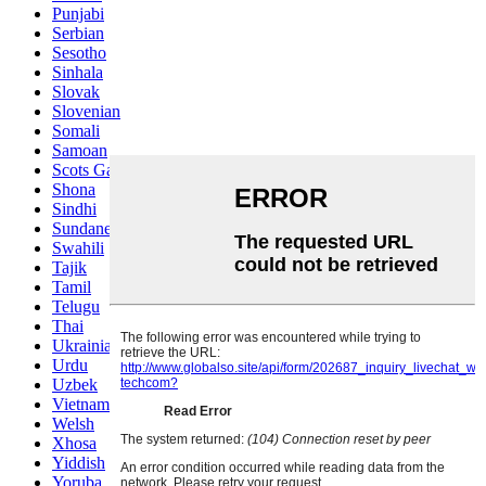
Punjabi
Serbian
Sesotho
Sinhala
Slovak
Slovenian
Somali
Samoan
Scots Gaelic
Shona
Sindhi
Sundanese
Swahili
Tajik
Tamil
Telugu
Thai
Ukrainian
Urdu
Uzbek
Vietnamese
Welsh
Xhosa
Yiddish
Yoruba