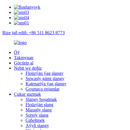
Bize jaň ediň: +86 511 8623 8773
Öý
Takmynan
Göçürip al
Nebit we deňiz
Floüzýän ýag şlangy
Suwasty gämi şlangy
Katenariýa ýag şlangy
Goşmaça enjamlar
Çukur gazmak
Şlangy boşatmak
Floüzýän şlang
Maragly şlang
Sorujy şlang
Giňeltmek
Aýyň şlangy